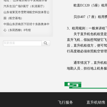
地址： 山东省济南市平安南路齐鲁
欧直EC120（5座）租用费
汽车生活广场D展厅（长清展厅）
山东省莱芜市雪野湖航空科技体育公
贝尔407（7 座）租用费用
园（航空基地）
中国山东济南历下区经十东路奥体中
3、租用规则：一般来讲租
心（东荷西柳）8号馆
关于直升机包机租赁是很
直升飞机，假如想驾驶它
后，直升机租借方，便可驾
行高度都必须依照航空管理
通常情况下，直升机租赁
地勤人员，担任地上机务服
飞行服务
直升机销售