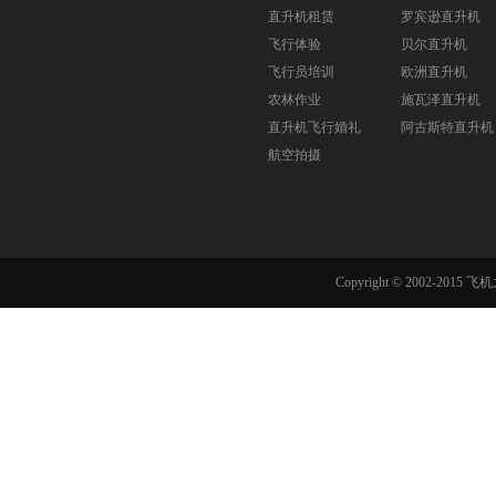
直升机租赁
罗宾逊直升机
飞行体验
贝尔直升机
飞行员培训
欧洲直升机
农林作业
施瓦泽直升机
直升机飞行婚礼
阿古斯特直升机
航空拍摄
Copyright © 2002-201