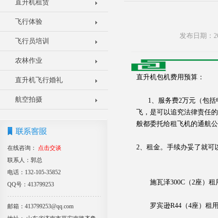
直升机租赁
飞行体验
发布日期：20
飞行员培训
农林作业
直升机包机费用预算：
直升机飞行婚礼
航空拍摄
1、服务费2万元（包括
飞，是可以追究法律责任的
般都委托给租飞机的通航公
2、租金。手续办妥了就可
在线咨询：
点击交谈
联系人：郭总
电话：132-105-35852
施瓦泽300C（2座）租用费
QQ号：413799253
罗宾逊R44（4座）租用费
邮箱：413799253@qq.com