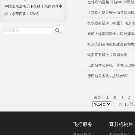
空难现场视频 马航mh370坠
中国山东济南历下区经十东路奥体中
【首都机场公安分局与首都机
心（东荷西柳）8号馆
机场线有望2013年通车 南京
东航上海保障部全力应对浦东
哈尔滨到济南机场建设费和燃
炫美直升机大片震撼来袭
巴西航空公务机 - 飞鸿100/300
庞巴迪公务机 - 挑战者850
首页
上一页
1
2
共
16
页
飞行服务
直升机销售
直升机租赁
罗宾逊直升机