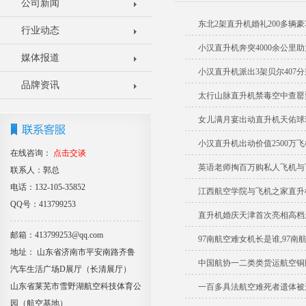
公司新闻
东北2架直升机婚礼200多辆
行业动态
小汉直升机奔突4000余公里
媒体报道
小汉直升机派出3架贝尔407
品牌资讯
太行山脉直升机禁毒空中查罂
女儿满月宴出动直升机天佑球
小汉直升机出动价值2500万
在线咨询：
点击交谈
英语老师掏百万购私人飞机与
联系人：郭总
电话：132-105-35852
江西航空学院与飞机之家直升
QQ号：413799253
直升机婚庆天津首次亮相高档土
邮箱：413799253@qq.com
97南航空难女机长是谁,97
地址： 山东省济南市平安南路齐鲁
中国航协一二类类货运航空铜
汽车生活广场D展厅（长清展厅）
山东省莱芜市雪野湖航空科技体育公
一百多具法航空难死者遗体被
园（航空基地）