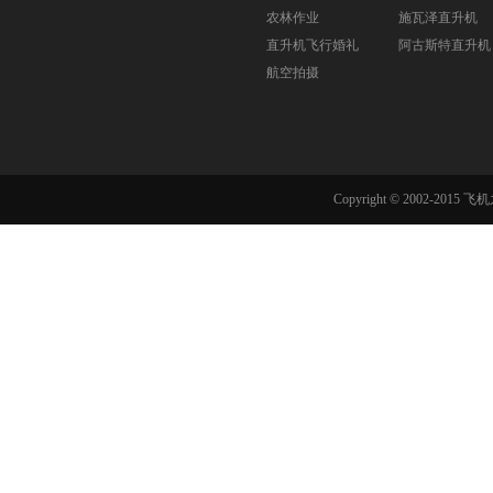
农林作业
施瓦泽直升机
直升机飞行婚礼
阿古斯特直升机
航空拍摄
Copyright © 2002-201