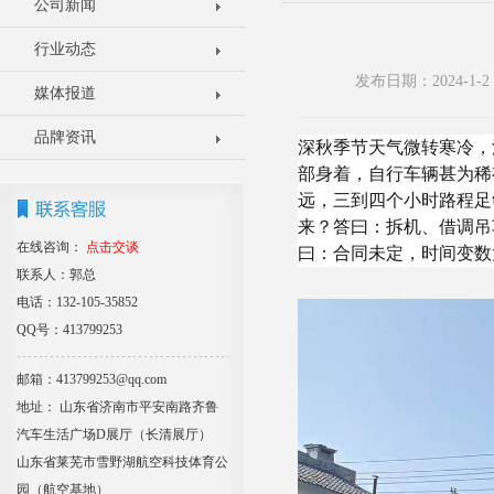
公司新闻
行业动态
发布日期：2024-1
媒体报道
品牌资讯
深秋季节天气微转寒冷，
部身着，自行车辆甚为稀
远，三到四个小时路程足
来？答曰：拆机、借调吊
在线咨询：
点击交谈
曰：合同未定，时间变数
联系人：郭总
电话：132-105-35852
QQ号：413799253
邮箱：413799253@qq.com
地址： 山东省济南市平安南路齐鲁
汽车生活广场D展厅（长清展厅）
山东省莱芜市雪野湖航空科技体育公
园（航空基地）