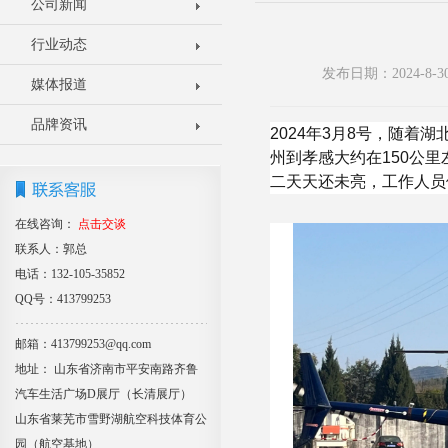
公司新闻
行业动态
发布日期：2024-8
媒体报道
品牌资讯
2024年3月8号，随
州到孝感大约在150公
二天天还未亮，工作人员
在线咨询：
点击交谈
联系人：郭总
电话：132-105-35852
QQ号：413799253
邮箱：413799253@qq.com
地址： 山东省济南市平安南路齐鲁
汽车生活广场D展厅（长清展厅）
山东省莱芜市雪野湖航空科技体育公
园（航空基地）